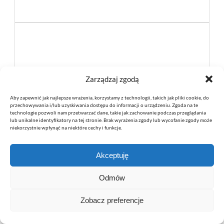
Zarządzaj zgodą
Aby zapewnić jak najlepsze wrażenia, korzystamy z technologii, takich jak pliki cookie, do
przechowywania i/lub uzyskiwania dostępu do informacji o urządzeniu. Zgoda na te
technologie pozwoli nam przetwarzać dane, takie jak zachowanie podczas przeglądania
lub unikalne identyfikatory na tej stronie. Brak wyrażenia zgody lub wycofanie zgody może
niekorzystnie wpłynąć na niektóre cechy i funkcje.
Akceptuję
Odmów
Zobacz preferencje