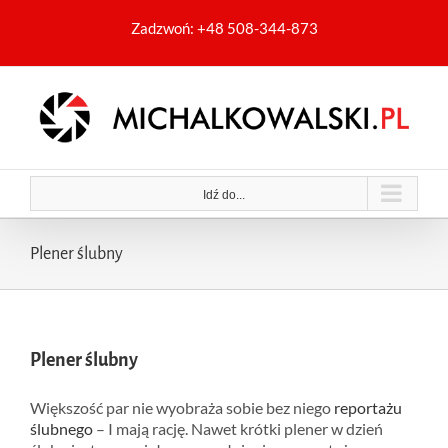
Przejdź
Zadzwoń: +48
508-344-873
do
zawartości
Idź do...
Plener ślubny
Plener ślubny
Większość par nie wyobraża sobie bez niego
reportażu
ślubnego
– I mają rację. Nawet krótki plener w dzień