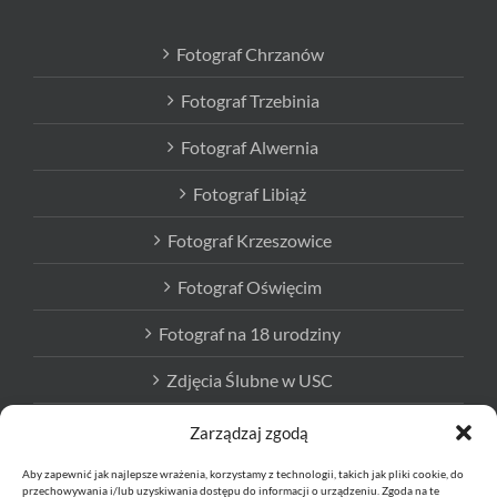
Fotograf Chrzanów
Fotograf Trzebinia
Fotograf Alwernia
Fotograf Libiąż
Fotograf Krzeszowice
Fotograf Oświęcim
Fotograf na 18 urodziny
Zdjęcia Ślubne w USC
Fotograf na półmetek
Zarządzaj zgodą
Fotoksiążki
Aby zapewnić jak najlepsze wrażenia, korzystamy z technologii, takich jak pliki cookie, do
przechowywania i/lub uzyskiwania dostępu do informacji o urządzeniu. Zgoda na te